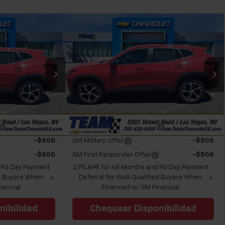
Comparar vehículo
tiqueta de ventana
Etiqueta de ventana
85
$25,785
 Trax
Nuevo
2026
Chevrolet Trax
ENTA
1RS
PRECIO DE VENTA
res:
S262299
VIN:
KL77LGEP4TC198635
Valores:
262300
$25,785
Precio sugerido (MSRP)
$25,785
Modelo:
1TR58
$25,785
Precio
$25,785
Ext.
Int.
Ext.
Int.
Disponible
ify For:
Add. Offers you may Qualify For:
-$500
Chevrolet GMF Bonus Cash
-$500
-$500
GM Military Offer
-$500
-$500
GM First Responder Offer
-$500
d 90 Day Payment
2.9% APR for 48 Months and 90 Day Payment
ed Buyers When
Deferral for Well-Qualified Buyers When
nancial
Financed w/ GM Financial
nibilidad
Chequear Disponibilidad