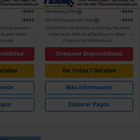
-$500
Chevrolet GMF Bonus Cash
-$500
-$500
GM Military Offer
-$500
-$500
GM First Responder Offer
-$500
d 90 Day Payment
2.9% APR for 48 Months and 90 Day Payment
ed Buyers When
Deferral for Well-Qualified Buyers When
nancial
Financed w/ GM Financial
nibilidad
Chequear Disponibilidad
etalles
Ver Fotos Y Detalles
ación
Más información
agos
Explorar Pagos