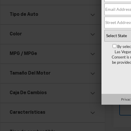
Dispo
Add. 
Chevr
Tipo de Auto
GM Mil
GM Fir
Color
2.9% 
Defe
By selec
Las Vegas
MPG / MPGe
Consent is 
be provide
Tamaño Del Motor
Caja De Cambios
Privac
Características