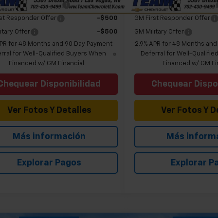
olet GMF Bonus Cash
-$500
Chevrolet GMF Bonus Cash
st Responder Offer
-$500
GM First Responder Offer
itary Offer
-$500
GM Military Offer
APR for 48 Months and 90 Day Payment
2.9% APR for 48 Months an
rral for Well-Qualified Buyers When
Deferral for Well-Qualifi
Financed w/ GM Financial
Financed w/ GM Fi
Chequear Disponibilidad
Chequear Dispo
Ver Fotos Y Detalles
Ver Fotos Y D
Más información
Más inform
Explorar Pagos
Explorar P