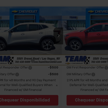
mparar vehículo
Comparar vehículo
Etiqueta de ventana
E
$25,785
$25,7
o
2026
Chevrolet Trax
Nuevo
2026
Chevrolet
PRECIO DE VENTA
1RS
PRECIO DE V
77LGEP1TC198642
Valores:
262306
VIN:
KL77LGEP3TC198500
Valo
 sugerido (MSRP)
$25,785
Precio sugerido (MSRP)
:
1TR58
Modelo:
1TR58
$25,785
Precio
Ext.
Int.
nible
Disponible
Offers you may Qualify For:
Add. Offers you may Qual
olet GMF Bonus Cash
-$500
Chevrolet GMF Bonus Cash
st Responder Offer
-$500
GM First Responder Offer
itary Offer
-$500
GM Military Offer
APR for 48 Months and 90 Day Payment
2.9% APR for 48 Months an
rral for Well-Qualified Buyers When
Deferral for Well-Qualifi
Financed w/ GM Financial
Financed w/ GM Fi
Chequear Disponibilidad
Chequear Dispo