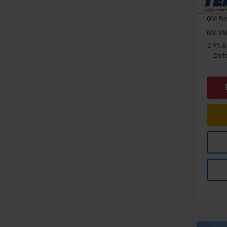
Chevr
GM Fir
GM Mil
2.9% 
Defe