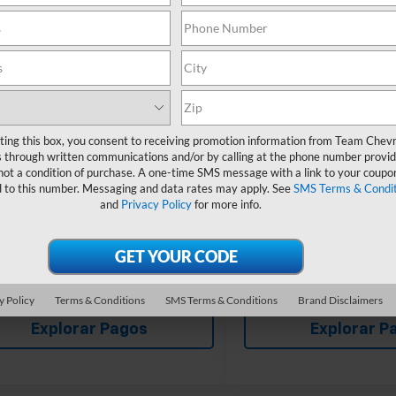
Ext.
Int.
nible
Disponible
Offers you may Qualify For:
Add. Offers you may Qual
olet GMF Bonus Cash
-$500
Chevrolet GMF Bonus Cash
itary Offer
-$500
GM First Responder Offer
st Responder Offer
-$500
GM Military Offer
APR for 48 Months and 90 Day Payment
2.9% APR for 48 Months an
rral for Well-Qualified Buyers When
Deferral for Well-Qualifi
ting this box, you consent to receiving promotion information from Team Chevr
Financed w/ GM Financial
Financed w/ GM Fi
 through written communications and/or by calling at the phone number provid
not a condition of purchase. A one-time SMS message with a link to your coupon
Chequear Disponibilidad
Chequear Dispo
d to this number. Messaging and data rates may apply. See
SMS Terms & Condit
and
Privacy Policy
for more info.
Ver Fotos Y Detalles
Ver Fotos Y D
Más información
Más inform
y Policy
Terms & Conditions
SMS Terms & Conditions
Brand Disclaimers
Explorar Pagos
Explorar P