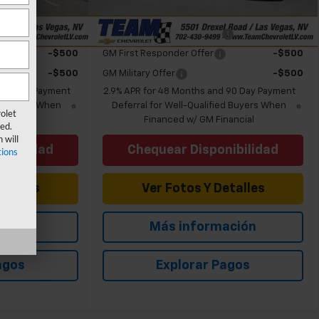
Ext.
Int.
Ext.
Int.
Disponible
ify For:
Add. Offers you may Qualify For:
-$500
Chevrolet GMF Bonus Cash
-$500
-$500
GM First Responder Offer
-$500
-$500
GM Military Offer
-$500
d 90 Day Payment
2.9% APR for 48 Months and 90 Day Payment
ed Buyers When
Deferral for Well-Qualified Buyers When
olet
nancial
Financed w/ GM Financial
ed.
 will
nibilidad
Chequear Disponibilidad
ions
etalles
Ver Fotos Y Detalles
ación
Más información
agos
Explorar Pagos