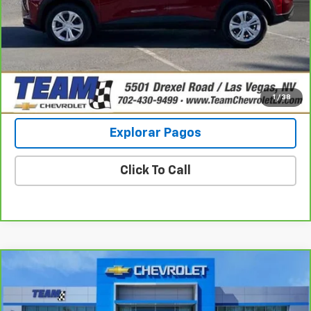
Chequear Disponibilidad
Ver Fotos Y Detalles
Más información
1
/
38
Explorar Pagos
Click To Call
Comparar vehículo
$21,070
CarBravo
2024
Chevrolet Equinox
RS
PRECIO DE VENTA
Baja de precio