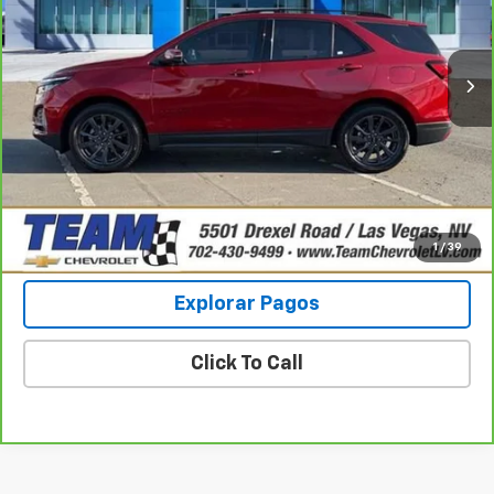
VIN:
3GNAXWEG9RS210957
Valores:
261901A
Modelo:
1XY26
Less
Was
$26,521
76,609 mi
Ext.
Int.
Precio De Venta
$21,070
Chequear Disponibilidad
Ver Fotos Y Detalles
Más información
1
/
39
Explorar Pagos
Click To Call