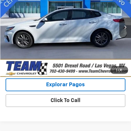
VIN:
5XXGT4L32LG415312
Valores:
S261996B
Modelo:
53222
Less
Was
$17,853
77,057 mi
Ext.
Int.
Precio De Venta
$9,899
Chequear Disponibilidad
Ver Fotos Y Detalles
Más información
1
/
8
Explorar Pagos
Click To Call