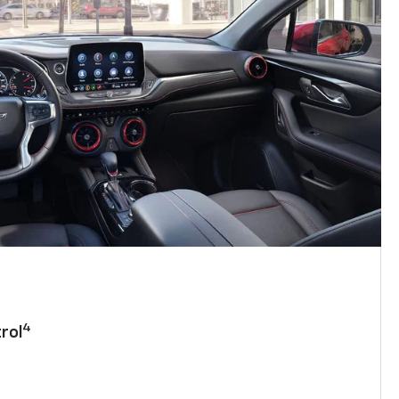
4
rol