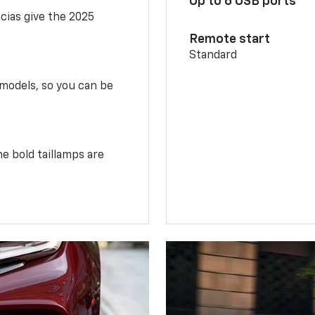
Up to 6 USB ports
scias give the 2025
Remote start
Standard
 models, so you can be
e bold taillamps are