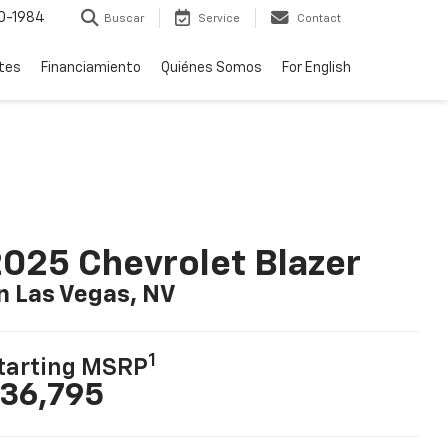
0-1984
Buscar
Service
Contact
rtes
Financiamiento
Quiénes Somos
For English
025 Chevrolet Blazer
n Las Vegas, NV
1
tarting MSRP
36,795