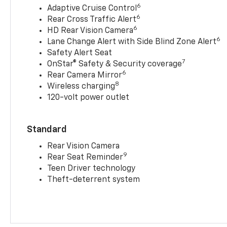
6
Adaptive Cruise Control
6
Rear Cross Traffic Alert
6
HD Rear Vision Camera
6
Lane Change Alert with Side Blind Zone Alert
Safety Alert Seat
7
OnStar® Safety & Security coverage
6
Rear Camera Mirror
8
Wireless charging
120-volt power outlet
Standard
Rear Vision Camera
9
Rear Seat Reminder
Teen Driver technology
Theft-deterrent system