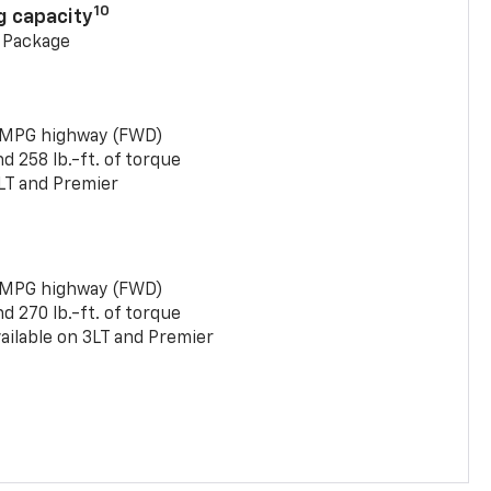
10
g capacity
g Package
 MPG highway (FWD)
 258 lb.-ft. of torque
LT and Premier
 MPG highway (FWD)
 270 lb.-ft. of torque
ailable on 3LT and Premier