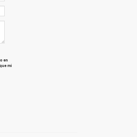
o en
que mi