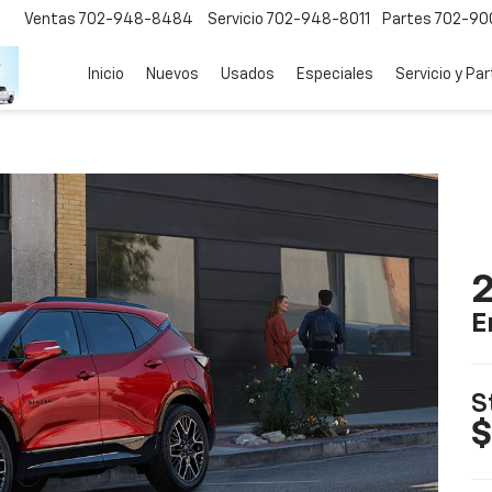
Ventas
702-948-8484
Servicio
702-948-8011
Partes
702-90
Inicio
Nuevos
Usados
Especiales
Servicio y Pa
2
E
S
$